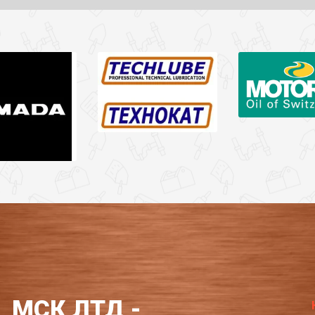
МСК ЛТД -