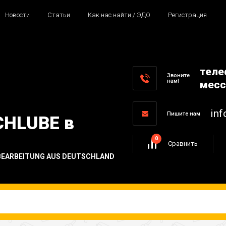
Новости
Статьи
Как нас найти / ЭДО
Регистрация
теле
Звоните
нам!
месс
inf
Пишите нам
CHLUBE в
0
Сравнить
BEARBEITUNG AUS DEUTSCHLAND