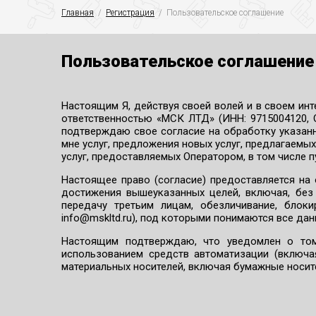
Главная
  /  
Регистрация
  /  Пользовательское соглашение
Пользовательское соглашение
Настоящим Я, действуя своей волей и в своем инт
ответственностью «МСК ЛТД» (ИНН: 9715004120, ОГР
подтверждаю свое согласие на обработку указан
мне услуг, предложения новых услуг, предлагаемы
услуг, предоставляемых Оператором, в том числе 
Настоящее право (согласие) предоставляется н
достижения вышеуказанных целей, включая, без о
передачу третьим лицам, обезличивание, блок
info@mskltd.ru), под которыми понимаются все дан
Настоящим подтверждаю, что уведомлен о том
использованием средств автоматизации (включа
материальных носителей, включая бумажные носите