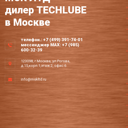
дилер TECHLUBE
в Москве
телефон.: +7 (499) 391-74-01
мессенджер MAX: +7 (985)
600-32-39
123098, г.Москва, ул.Рогова,
д.15,корп.1,этаж 2, офис 6
info@mskltd.ru