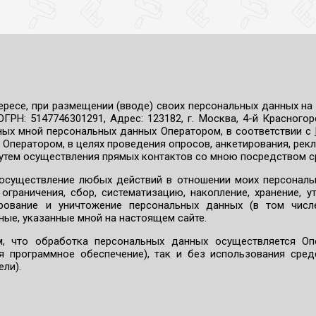
ересе, при размещении (вводе) своих персональных данных на
Н: 5147746301291, Адрес: 123182, г. Москва, 4-й Красногорск
ных мной персональных данных Оператором, в соответствии с
х Оператором, в целях проведения опросов, анкетирования, ре
путем осуществления прямых контактов со мною посредством ср
а осуществление любых действий в отношении моих персонал
граничения, сбор, систематизацию, накопление, хранение, ут
ирование и уничтожение персональных данных (в том чис
ные, указанные мной на настоящем сайте.
, что обработка персональных данных осуществляется О
я программное обеспечение), так и без использования сред
ли).