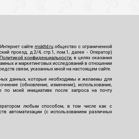
 Интернет сайте
mskltd.ru
общество с ограниченной
ий проезд, д.2/4, стр.1, пом.1, далее - Оператор)
Политикой конфиденциальности
, в целях оказания
кламных и маркетинговых исследований в отношении
едств связи, указанных мной на настоящем сайте.
ьных данных, которые необходимы и желаемы для
очнение (обновление, изменение), использование,
ле по моей инициативе после запроса на почту
ператором любым способом, в том числе как с
ств автоматизации (с использованием различных